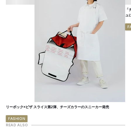
「
ュ
F
リーボック×ピザ スライス第2弾、チーズカラーのスニーカー発売
FASHION
READ ALSO