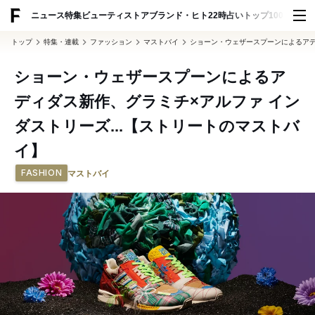
ADVERTISING
ニュース
特集
ビューティ
ストア
ブランド・ヒト
22時占い
トップ100
スナッ
トップ
特集・連載
ファッション
マストバイ
ショーン・ウェザースプーンによるアデ
ショーン・ウェザースプーンによるア
ディダス新作、グラミチ×アルファ イン
ダストリーズ...【ストリートのマストバ
イ】
FASHION
マストバイ