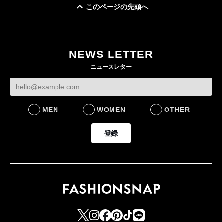
このページの先頭へ
イケアが「都市部で暮
オンワードHD、イ
らす若い世代」に向け
【トップに聞く 2026】
モール熊本に勤務
た新作を発売 全13型
オンワードHD保元道宣
いた従業員3人の死
NEWS LETTER
をラインナップ
社長 「のんびりした
認
ニュースレター
ら先はない」“前進”す
LIFESTYLE
BUSINESS
るための企業戦略
BUSINESS
MEN
WOMEN
OTHER
登録