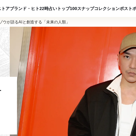
ADVERTISING
ストア
ブランド・ヒト
22時占い
トップ100
スナップ
コレクション
ポスト
ゾウが語るAIと創造する「未来の人類」
す