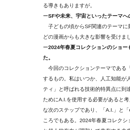
る導きもありますが。
ー
SFや未来、宇宙といったテーマへ
子どもの頃からSF関連のテーマに
どの漫画からも大きな影響を受けま
ー
2024年春夏コレクション
のショー
た。
今回のコレクションテーマである「A.l
するもの。私はいつか、人工知能が
ティ」と呼ばれる技術的特異点に到
ためにA.I.を使用する必要がある
な次のステップであり、「A.I.」と「evo
ころでもある。2024年春夏コレク