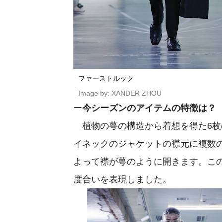
ファーストルック
Image by: XANDER ZHOU
ー
今シーズンのアイテムの特徴は？
植物の萼の構造から着想を得た6枚の花びら
イネックのジャケットの襟元に複数
よって襟が萼のように開きます。こ
度合いを表現しました。