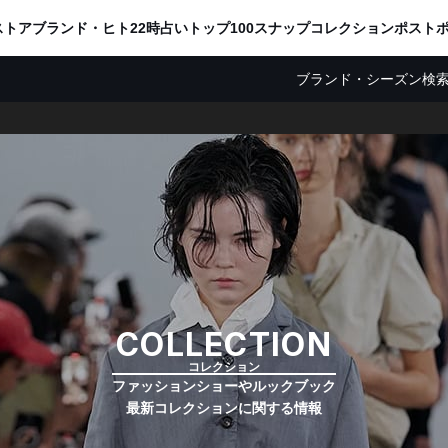
ADVERTISING
ストア
ブランド・ヒト
22時占い
トップ100
スナップ
コレクション
ポスト
ブランド・シーズン検
COLLECTION
コレクション
ファッションショーやルックブック
最新コレクションに関する情報