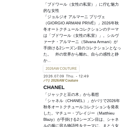
「ブドワール（女性の私室）」に佇む魅力
的な女性
「ジョルジオ アルマーニ プリヴェ
（GIORGIO ARMANI PRIVÉ）」2026年秋
冬オートクチュールコレクションのテーマ
は「ブドワール（女性の私室）」。シルヴ
ァーナ・アルマーニ（Silvana Armani）が
手掛ける2シーズン目のコレクションとなっ
た。 外の世界から離れ、自らの感性と静
か...
2026AW COUTURE
2026.07.09 Thu. - 12:49
パリ 2026AW Couture
CHANEL
「ジャックと豆の木」から着想
「シャネル（CHANEL）」がパリで2026年
秋冬オートクチュールコレクションを発表
した。マチュー・ブレイジー（Matthieu
Blazy）が手掛ける2シーズン目は、シャネ
ルの服に宿る物語性をテーマに、まとう女