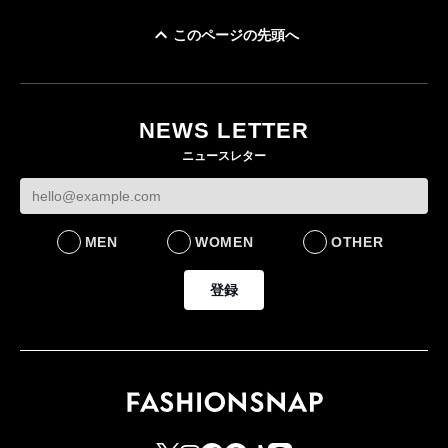
このページの先頭へ
ユニクロ × コントワ
イケアが「都市部で暮
ー・デ・コトニエ新
らす若い世代」に向け
作 コーデュロイジャ
た新作を発売 全13型
NEWS LETTER
ケットなど7型を発売
をラインナップ
ニュースレター
FASHION
LIFESTYLE
MEN
WOMEN
OTHER
登録