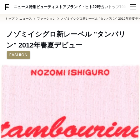
ADVERTISING
ニュース
特集
ビューティ
ストア
ブランド・ヒト
22時占い
トップ100
スナッ
トップ
ニュース
ファッション
ノゾミイシグロ新レーベル "タンバリン" 2012年春夏デ
ノゾミイシグロ新レーベル "タンバリ
ン" 2012年春夏デビュー
FASHION