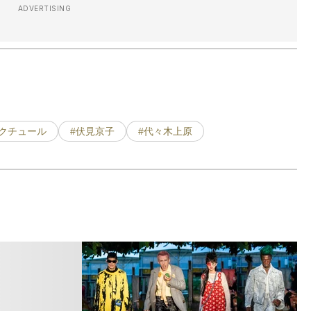
ADVERTISING
トクチュール
#伏見京子
#代々木上原