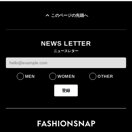
このページの先頭へ
イケアが「都市部で暮
オンワードHD、イ
らす若い世代」に向け
【トップに聞く 2026】
モール熊本に勤務
た新作を発売 全13型
オンワードHD保元道宣
いた従業員3人の死
NEWS LETTER
をラインナップ
社長 「のんびりした
認
ニュースレター
ら先はない」“前進”す
LIFESTYLE
BUSINESS
るための企業戦略
BUSINESS
MEN
WOMEN
OTHER
登録