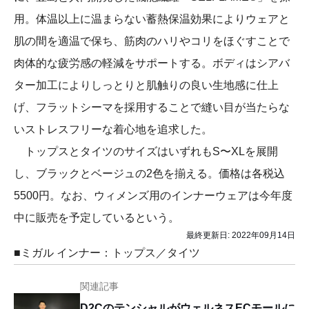
用。体温以上に温まらない蓄熱保温効果によりウェアと
肌の間を適温で保ち、筋肉のハリやコリをほぐすことで
肉体的な疲労感の軽減をサポートする。ボディはシアバ
ター加工によりしっとりと肌触りの良い生地感に仕上
げ、フラットシーマを採⽤することで縫い目が当たらな
いストレスフリーな着心地を追求した。
トップスとタイツのサイズはいずれもS〜XLを展開
し、ブラックとベージュの2色を揃える。価格は各税込
5500円。なお、ウィメンズ用のインナーウェアは今年度
中に販売を予定しているという。
最終更新日:
2022年09月14日
■ミガル インナー：トップス／タイツ
関連記事
D2CのテンシャルがウェルネスECモールに