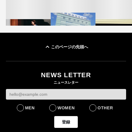
このページの先頭へ
「ユニクロ 京都」が11
ユニクロ × コントワ
月にオープン 国内5店
ゴールドウイン、2
ー・デ・コトニエ新
目のグローバル旗艦店
4〜6月期の営業利
作 コーデュロイジャ
82%減 ザ・ノー
NEWS LETTER
FASHION
ケットなど7型を発売
フェイスで卸が苦
ニュースレター
FASHION
BUSINESS
MEN
WOMEN
OTHER
登録