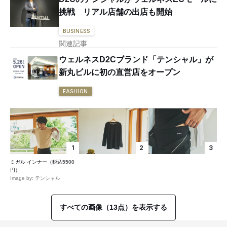
挑戦 リアル店舗の出店も開始
BUSINESS
関連記事
ウェルネスD2Cブランド「テンシャル」が
新丸ビルに初の直営店をオープン
FASHION
1
2
3
ミガル インナー（税込5500
円）
Image by: テンシャル
すべての画像（13点）を表示する