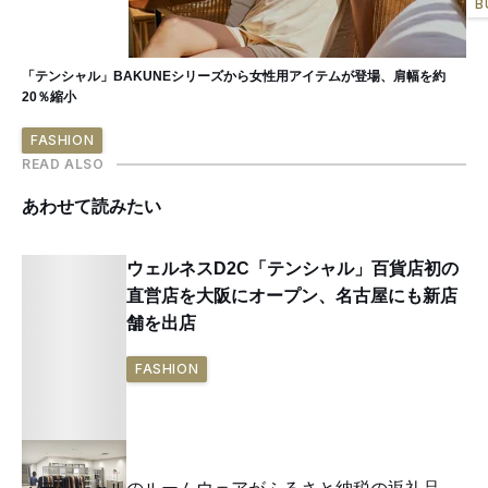
B
「テンシャル」BAKUNEシリーズから女性用アイテムが登場、肩幅を約
20％縮小
FASHION
READ ALSO
あわせて読みたい
ウェルネスD2C「テンシャル」百貨店初の
直営店を大阪にオープン、名古屋にも新店
舗を出店
FASHION