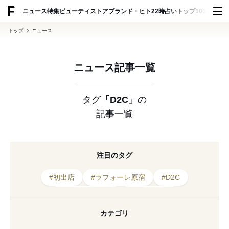
ADVERTISING
ニュース
特集
ビューティ
ストア
ブランド・ヒト
22時占い
トップ100
スナッ
トップ
ニュース
ニュース記事一覧
タグ
「D2C」
の
記事一覧
注目のタグ
#初出店
#ラフォーレ原宿
#D2C
#インスタグラム
#2022年発表
#ショールーミング
#ブランディング
#Z世代
カテゴリ
#2024年発表
#新ブランド
#インナー