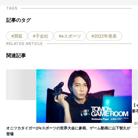
TAGS
記事のタグ
#買収
#子会社
#eスポーツ
#2022年発表
RELATED ARTICLE
関連記事
【
要
B
オニツカタイガーがeスポーツの世界大会に参画、ゲーム動画に山下智久が
登場