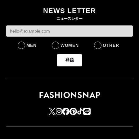
ー・デ・コトニエ新
目のグローバル旗艦店
4〜6月期の営業利
作 コーデュロイジャ
82%減 ザ・ノー
NEWS LETTER
FASHION
ケットなど7型を発売
フェイスで卸が苦
ニュースレター
FASHION
BUSINESS
MEN
WOMEN
OTHER
登録