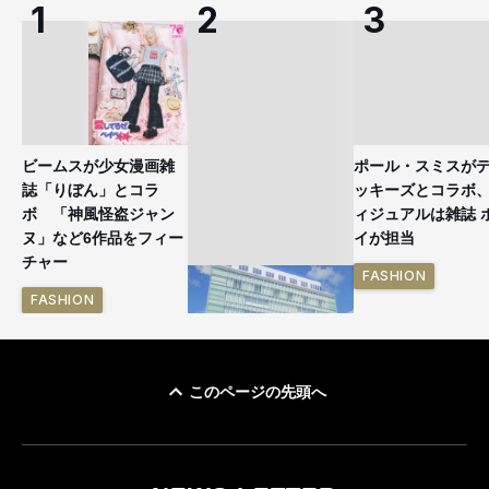
ビームスが少女漫画雑
ポール・スミスが
誌「りぼん」とコラ
ッキーズとコラボ
ボ 「神風怪盗ジャン
ィジュアルは雑誌 
ヌ」など6作品をフィー
イが担当
チャー
FASHION
FASHION
このページの先頭へ
「ユニクロ 京都」が11
月にオープン 国内5店
目のグローバル旗艦店