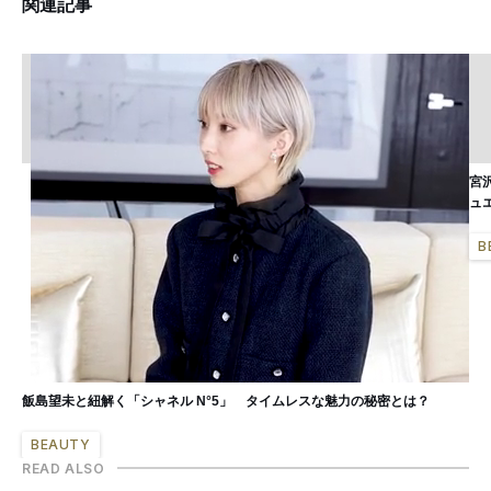
関連記事
宮
ュ
B
飯島望未と紐解く「シャネル N°5」 タイムレスな魅力の秘密とは？
BEAUTY
READ ALSO