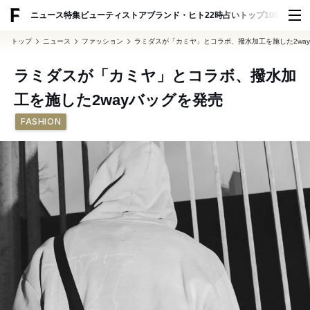
ADVERTISING
ニュース
特集
ビューティ
ストア
ブランド・ヒト
22時占い
トップ100
スナッ
トップ
ニュース
ファッション
ラミダスが「カミヤ」とコラボ、撥水加工を施した2wa
ラミダスが「カミヤ」とコラボ、撥水加
工を施した2wayバッグを発売
FASHION