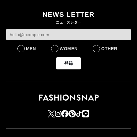
ー・デ・コトニエ新
らす若い世代」に向け
作 コーデュロイジャ
た新作を発売 全13型
NEWS LETTER
ケットなど7型を発売
をラインナップ
ニュースレター
FASHION
LIFESTYLE
MEN
WOMEN
OTHER
登録