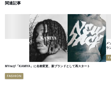
関連記事
メ
ラ
F
MYneが「KAMIYA」に名称変更、新ブランドとして再スタート
FASHION