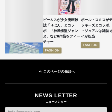
ビームスが少女漫画雑
ポール・スミスが
誌「りぼん」とコラ
ッキーズとコラボ
ボ 「神風怪盗ジャン
ィジュアルは雑誌 
ヌ」など6作品をフィー
イが担当
チャー
FASHION
FASHION
このページの先頭へ
「ユニクロ 京都」が11
月にオープン 国内5店
目のグローバル旗艦店
NEWS LETTER
FASHION
ニュースレター