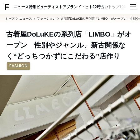
ADVERTISING
ニュース
特集
ビューティ
ストア
ブランド・ヒト
22時占い
トップ100
スナッ
トップ
ニュース
ファッション
古着屋DoLuKEの系列店「LIMBO」がオープン 性別
古着屋DoLuKEの系列店「LIMBO」がオ
ープン 性別やジャンル、新古関係な
く“どっちつかずにこだわる”店作り
FASHION