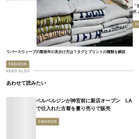
「
沢
F
リバースウィーブの製造年の見分け方は？タグとプリントの種類を解説
FASHION
READ ALSO
あわせて読みたい
ベルベルジンが神宮前に新店オープン LA
で仕入れた古着を量り売りで販売
FASHION