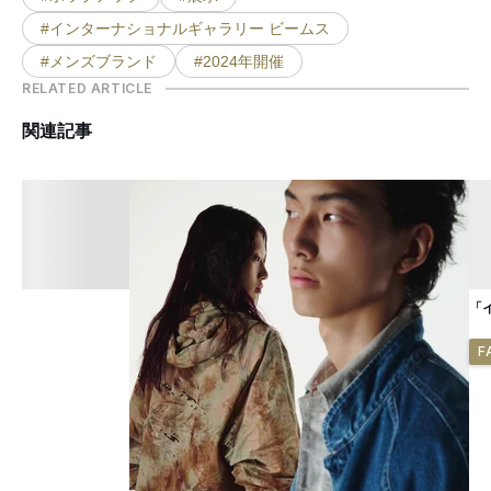
#インターナショナルギャラリー ビームス
#メンズブランド
#2024年開催
RELATED ARTICLE
関連記事
「
F