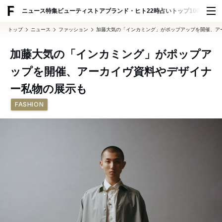
ADVERTISING
ニュース
特集
ビューティ
ストア
ブランド・ヒト
22時占い
トップ100
スナッ
トップ
ニュース
ファッション
加藤大気の「インカミング」がポップアップを開催、ア
加藤大気の「インカミング」がポップア
ップを開催、アーカイヴ資料やデザイナ
ー私物の展示も
FASHION