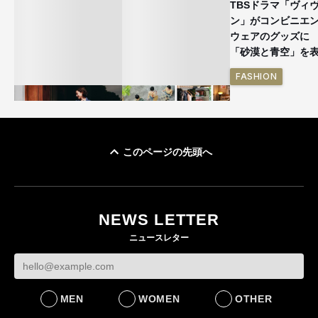
TBSドラマ「ヴィ
ン」がコンビニエ
ウェアのグッズ
「砂漠と青空」を
FASHION
このページの先頭へ
ユニクロ × コントワ
イケアが「都市部で暮
ー・デ・コトニエ新
らす若い世代」に向け
作 コーデュロイジャ
た新作を発売 全13型
NEWS LETTER
ケットなど7型を発売
をラインナップ
ニュースレター
FASHION
LIFESTYLE
MEN
WOMEN
OTHER