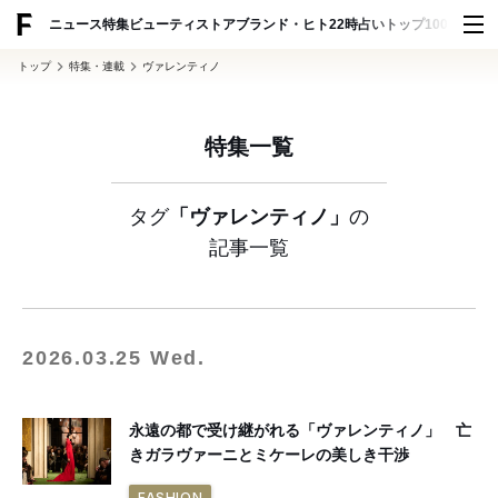
ADVERTISING
ニュース
特集
ビューティ
ストア
ブランド・ヒト
22時占い
トップ100
スナッ
トップ
特集・連載
ヴァレンティノ
特集一覧
タグ
「ヴァレンティノ」
の
記事一覧
2026.03.25 Wed.
永遠の都で受け継がれる「ヴァレンティノ」 亡
きガラヴァーニとミケーレの美しき干渉
FASHION