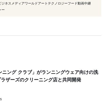
#アプリ
#機能
#ランニング
#フリマ
ビジネス
メディア
ワールド
アート
テクノロジー
フード
動画
中継
ャー
ンニング クラブ」がランニングウェア向けの洗
ブラザーズのクリーニング店と共同開発
05