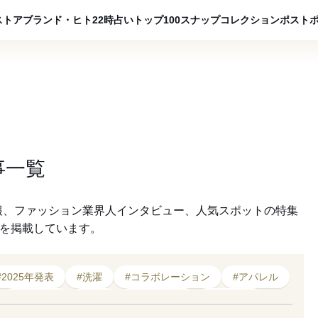
ADVERTISING
ストア
ブランド・ヒト
22時占い
トップ100
スナップ
コレクション
ポスト
事一覧
報、ファッション業界人インタビュー、人気スポットの特集
クを掲載しています。
#2025年発表
#洗濯
#コラボレーション
#アパレル
#トランク
#洗剤
#スニーカー
#サービス