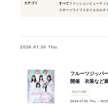
#ブランド
#グローバル
カテゴリ
すべて
ファッション
ビューティ
#キャンペーン
#グループ
スポーツ
ライフスタイル
カルチ
2026.07.30 Thu.
フルーツジッパ
開催 衣装など
CULTURE
2026.07.30 Thu. - 19:0