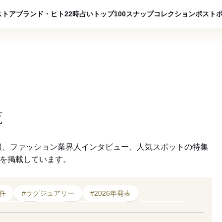
ADVERTISING
ストア
ブランド・ヒト
22時占い
トップ100
スナップ
コレクション
ポスト
覧
報、ファッション業界人インタビュー、人気スポットの特集
クを掲載しています。
任
#ラグジュアリー
#2026年発表
25年発表
#子会社
#アンバサダー
#2026年発売