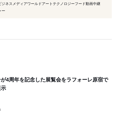
#アイウェア
#起用
#LVMH
#ヴィジュアル
ビジネス
メディア
ワールド
アート
テクノロジー
フード
動画
中継
#CEO
#メガネ
ャー
ーが4周年を記念した展覧会をラフォーレ原宿で
展示
5