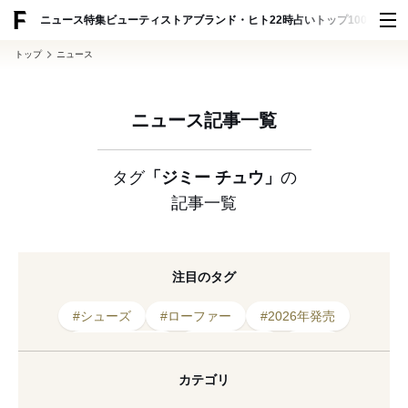
ADVERTISING
ニュース
特集
ビューティ
ストア
ブランド・ヒト
22時占い
トップ100
スナッ
トップ
ニュース
ニュース記事一覧
タグ
「ジミー チュウ」
の
記事一覧
注目のタグ
#シューズ
#ローファー
#2026年発売
#ポップアップ
#2024年発売
#英国
#伊勢丹新宿店
#フレグランス
#任命
カテゴリ
#クリエイティブディレクター
#ジミー チュウ