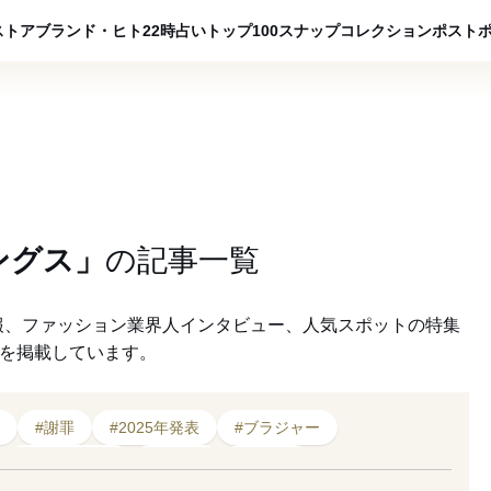
ADVERTISING
ストア
ブランド・ヒト
22時占い
トップ100
スナップ
コレクション
ポスト
ングス」
の
記事一覧
報、ファッション業界人インタビュー、人気スポットの特集
クを掲載しています。
#謝罪
#2025年発表
#ブラジャー
#2024年発表
#ウェア
#サイズ