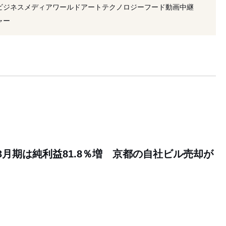
#ブラ
#2026年発売
#米国
#広告
#決算
ビジネス
メディア
ワールド
アート
テクノロジー
フード
動画
中継
イ
#会長
ャー
年3月期は純利益81.8％増 京都の自社ビル売却が