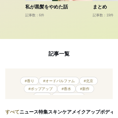
私が黒髪をやめた話
まとめ
記事数：6件
記事数：19件
記事一覧
#香り
#オードパルファム
#北京
#ポップアップ
#香水
#新作
#限定
#セレブリティ
#ハンドクリーム
#原宿
#調香師
すべて
ニュース
特集
スキンケア
メイクアップ
ボディ
#数量限定
#フレグランス