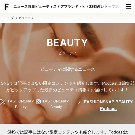
ADVERTISING
ニュース
特集
ビューティ
ストア
ブランド・ヒト
22時占い
トップ100
スナッ
トップ
ビューティ
BEAUTY
ビューティ
ビューティに関するニュース
SNSでは記事にはない限定コンテンツも紹介します。Podcastは編集部
がピックアップした最新のビューティ情報をお届けしています！
FASHIONSNAP
FASHIONSNAP
FASHIONSNAP BEAUTY
Beauty
Beauty
Podcast
SNSでは記事にはない限定コンテンツも紹介します。Podcastは