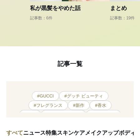
私が黒髪をやめた話
まとめ
記事数：6件
記事数：19件
記事一覧
#GUCCI
#グッチ ビューティ
#フレグランス
#新作
#香水
#香り
#イッセイ ミヤケ
#ウォーター
#メゾン フランシス クルジャン
すべて
ニュース
特集
スキンケア
メイクアップ
ボディ
#エルメス
#三宅一生
#調香師