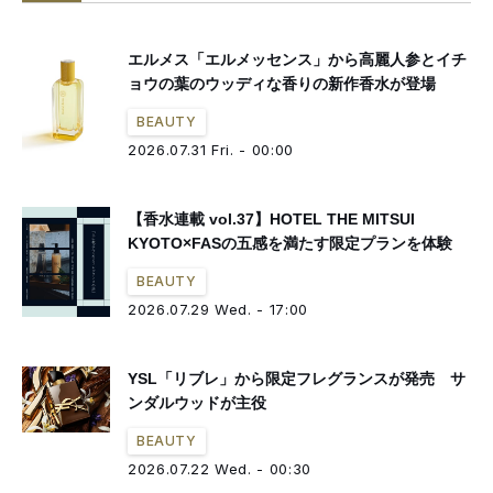
#日本上陸
#リップスティック
#伊勢丹新宿店メンズ館
#限定
#連載
エルメス「エルメッセンス」から高麗人参とイチ
#クリスティーヌ・ナジェル
ョウの葉のウッディな香りの新作香水が登場
#アイシャドウパレット
BEAUTY
#オードパルファム
2026.07.31 Fri. - 00:00
【香水連載 vol.37】HOTEL THE MITSUI
KYOTO×FASの五感を満たす限定プランを体験
BEAUTY
2026.07.29 Wed. - 17:00
YSL「リブレ」から限定フレグランスが発売 サ
ンダルウッドが主役
BEAUTY
2026.07.22 Wed. - 00:30