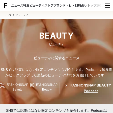
ADVERTISING
ニュース
特集
ビューティ
ストア
ブランド・ヒト
22時占い
トップ100
スナッ
トップ
ビューティ
BEAUTY
ビューティ
ビューティに関するニュース
SNSでは記事にはない限定コンテンツも紹介します。Podcastは編集部
がピックアップした最新のビューティ情報をお届けしています！
FASHIONSNAP
FASHIONSNAP
FASHIONSNAP BEAUTY
Beauty
Beauty
Podcast
SNSでは記事にはない限定コンテンツも紹介します。Podcastは