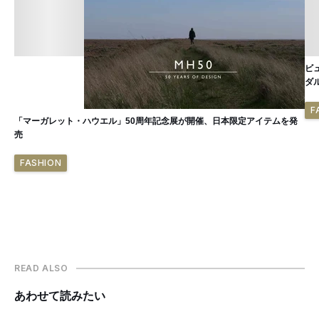
ビ
ダ
F
「マーガレット・ハウエル」50周年記念展が開催、日本限定アイテムを発
売
FASHION
READ ALSO
あわせて読みたい