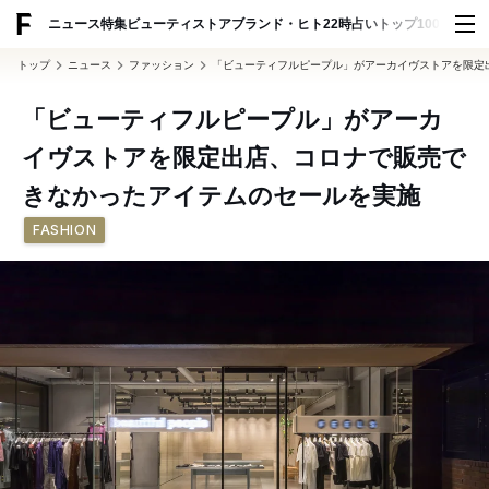
ADVERTISING
ニュース
特集
ビューティ
ストア
ブランド・ヒト
22時占い
トップ100
スナッ
トップ
ニュース
ファッション
「ビューティフルピープル」がアーカイヴストアを限定
「ビューティフルピープル」がアーカ
イヴストアを限定出店、コロナで販売で
きなかったアイテムのセールを実施
FASHION