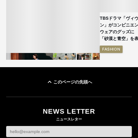
TBSドラマ「ヴィ
ン」がコンビニエ
ウェアのグッズ
「砂漠と青空」を
FASHION
このページの先頭へ
ユニクロ × コントワ
イケアが「都市部で暮
ー・デ・コトニエ新
らす若い世代」に向け
作 コーデュロイジャ
た新作を発売 全13型
NEWS LETTER
ケットなど7型を発売
をラインナップ
ニュースレター
FASHION
LIFESTYLE