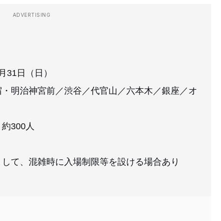
ADVERTISING
0月31日（日）
宿・明治神宮前／渋谷／代官山／六本木／銀座／オ
約300人
として、混雑時に入場制限等を設ける場合あり