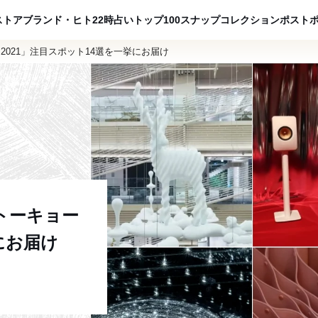
ADVERTISING
ストア
ブランド・ヒト
22時占い
トップ100
スナップ
コレクション
ポスト
2021」注目スポット14選を一挙にお届け
トーキョー
にお届け