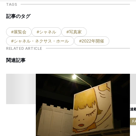
TAGS
記事のタグ
#展覧会
#シャネル
#写真家
#シャネル・ネクサス・ホール
#2022年開催
RELATED ARTICLE
関連記事
連
F