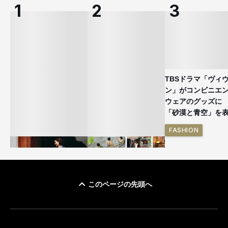
TBSドラマ「ヴィ
ン」がコンビニエ
ウェアのグッズ
「砂漠と青空」を
FASHION
このページの先頭へ
ユニクロ × コントワ
イケアが「都市部で暮
ー・デ・コトニエ新
らす若い世代」に向け
作 コーデュロイジャ
た新作を発売 全13型