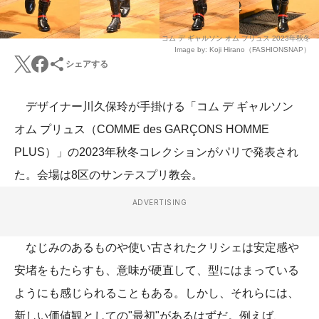
コム デ ギャルソン オム プリュス 2023年秋冬
Image by: Koji Hirano（FASHIONSNAP）
シェアする
デザイナー川久保玲が手掛ける「コム デ ギャルソン
オム プリュス（COMME des GARÇONS HOMME
PLUS）」の2023年秋冬コレクションがパリで発表され
た。会場は8区のサンテスプリ教会。
ADVERTISING
なじみのあるものや使い古されたクリシェは安定感や
安堵をもたらすも、意味が硬直して、型にはまっている
ようにも感じられることもある。しかし、それらには、
新しい価値観としての"最初"があるはずだ。例えば、