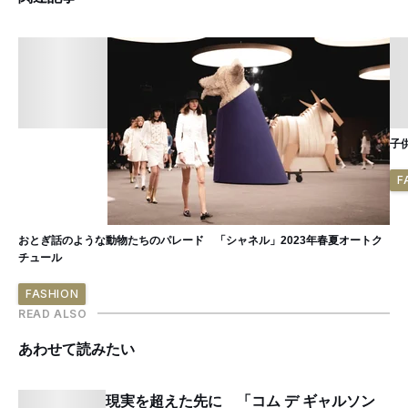
子
F
おとぎ話のような動物たちのパレード 「シャネル」2023年春夏オートク
チュール
FASHION
READ ALSO
あわせて読みたい
現実を超えた先に 「コム デ ギャルソン