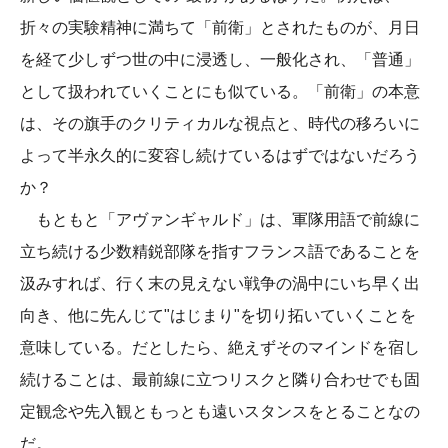
折々の実験精神に満ちて「前衛」とされたものが、月日
を経て少しずつ世の中に浸透し、一般化され、「普通」
として扱われていくことにも似ている。「前衛」の本意
は、その旗手のクリティカルな視点と、時代の移ろいに
よって半永久的に変容し続けているはずではないだろう
か？
もともと「アヴァンギャルド」は、軍隊用語で前線に
立ち続ける少数精鋭部隊を指すフランス語であることを
汲みすれば、行く末の見えない戦争の渦中にいち早く出
向き、他に先んじて"はじまり"を切り拓いていくことを
意味している。だとしたら、絶えずそのマインドを宿し
続けることは、最前線に立つリスクと隣り合わせでも固
定観念や先入観ともっとも遠いスタンスをとることなの
だ。