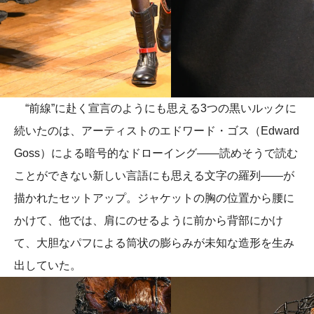
“前線”に赴く宣言のようにも思える3つの黒いルックに
続いたのは、アーティストのエドワード・ゴス（Edward
Goss）による暗号的なドローイング——読めそうで読む
ことができない新しい言語にも思える文字の羅列——が
描かれたセットアップ。ジャケットの胸の位置から腰に
かけて、他では、肩にのせるように前から背部にかけ
て、大胆なパフによる筒状の膨らみが未知な造形を生み
出していた。