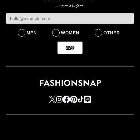
をラインナップ
社長 「のんびりした
認
ニュースレター
ら先はない」“前進”す
LIFESTYLE
BUSINESS
るための企業戦略
BUSINESS
MEN
WOMEN
OTHER
登録