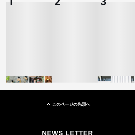
このページの先頭へ
イケアが「都市部で暮
オンワードHD、イ
らす若い世代」に向け
【トップに聞く 2026】
モール熊本に勤務
た新作を発売 全13型
オンワードHD保元道宣
いた従業員3人の死
NEWS LETTER