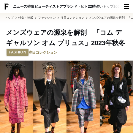
ADVERTISING
ニュース
特集
ビューティ
ストア
ブランド・ヒト
22時占い
トップ100
スナッ
トップ
特集・連載
ファッション
注目コレクション
メンズウェアの源泉を解剖 「コム
メンズウェアの源泉を解剖 「コム デ
ギャルソン オム プリュス」2023年秋冬
FASHION
注目コレクション