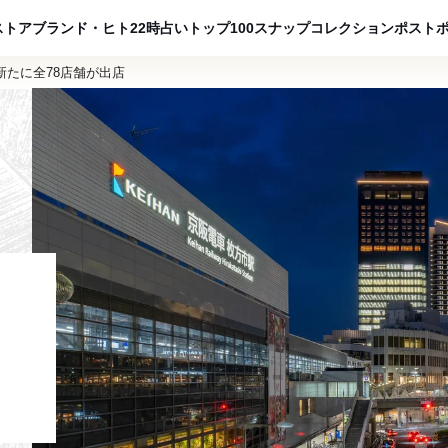
ADVERTISING
ストア
ブランド・ヒト
22時占い
トップ100
スナップ
コレクション
ポスト
新たに全78店舗が出店
、