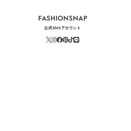
公式SNSアカウント
内初となるコンバースの旗艦店「CONVERSE STORE HARAJUKU
ASHION