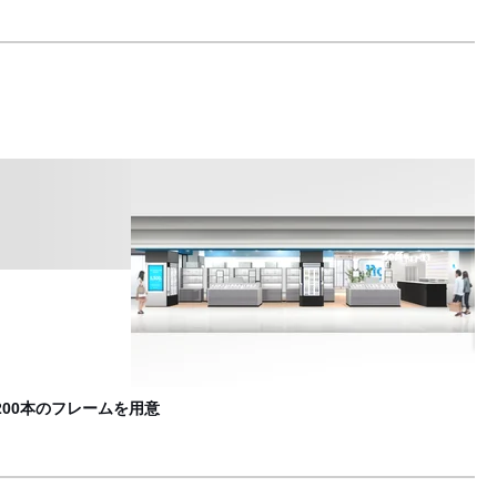
国
F
00本のフレームを用意