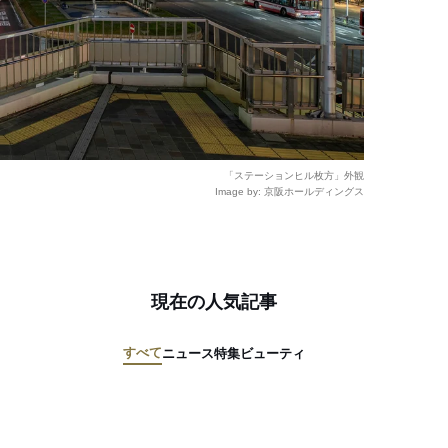
「ステーションヒル枚方」外観
Image by: 京阪ホールディングス
現在の人気記事
すべて
ニュース
特集
ビューティ