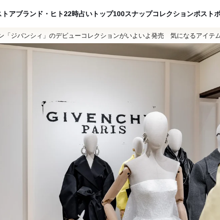
ADVERTISING
ストア
ブランド・ヒト
22時占い
トップ100
スナップ
コレクション
ポスト
ン「ジバンシィ」のデビューコレクションがいよいよ発売 気になるアイテ