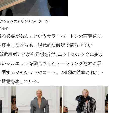
レクションのオリジナルパターン
NSNAP
る必要がある」というサラ・バートンの言葉通り、
を尊重しながらも、現代的な解釈で蘇らせてい
印された裁断用ボディから着想を得たニットのルックに始ま
しいシルエットを融合させたテーラリングを軸に展
強調するジャケットやコート、2種類の洗練されたト
の敬意を表している。