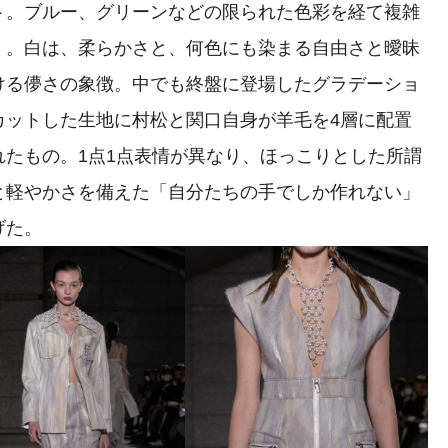
ト。ブルー、グリーンなどの限られた色彩を経て複雑
く。白は、柔らかさと、何色にも染まる自由さと曖昧
ける儚さの象徴。中でも終盤に登場したグラデーショ
カットした生地に村松と関口自身が羊毛を4層に配置
たもの。1点1点表情が異なり、ほっこりとした所謂
と軽やかさを備えた「自分たちの手でしか作れない」
げた。