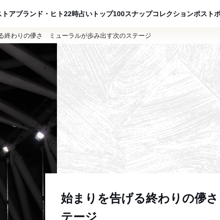
ADVERTISING
ストア
ブランド・ヒト
22時占い
トップ100
スナップ
コレクション
ポスト
る終わりの儚さ ミューラルが歩み出す次のステージ
始まりを告げる終わりの儚さ
テージ