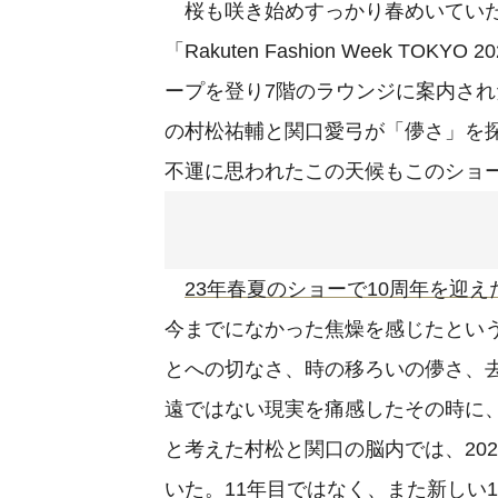
桜も咲き始めすっかり春めいていた
「Rakuten Fashion Week T
ープを登り7階のラウンジに案内され
の村松祐輔と関口愛弓が「儚さ」を探
不運に思われたこの天候もこのショ
23年春夏のショーで10周年を迎
今までになかった焦燥を感じたとい
とへの切なさ、時の移ろいの儚さ、
遠ではない現実を痛感したその時に
と考えた村松と関口の脳内では、20
いた。11年目ではなく、また新しい