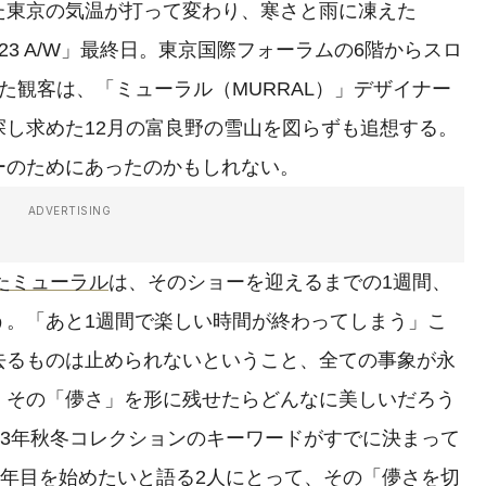
東京の気温が打って変わり、寒さと雨に凍えた
OKYO 2023 A/W」最終日。東京国際フォーラムの6階からスロ
た観客は、「ミューラル（MURRAL）」デザイナー
し求めた12月の富良野の雪山を図らずも追想する。
ーのためにあったのかもしれない。
ADVERTISING
えたミューラル
は、そのショーを迎えるまでの1週間、
う。「あと1週間で楽しい時間が終わってしまう」こ
去るものは止められないということ、全ての事象が永
、その「儚さ」を形に残せたらどんなに美しいだろう
23年秋冬コレクションのキーワードがすでに決まって
1年目を始めたいと語る2人にとって、その「儚さを切