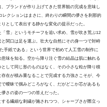
は、ブランドが作り上げてきた世界観の完成を意味し
冬コレクションはまさに、終わりの瞬間の儚さを刹那的
まりとして表出する静かな変化の提示だった。
「雪」というモチーフを追い求め、雪が吹き荒ぶ12
松と関口は足を運ぶ。壮大な自然にその身一つで対峙
れた手紙である」という世界で初めて人工雪の制作に
の意味を知る。空から降り注ぐ雪の結晶は肌に触れる
つとして同じ形のものはなく、その小さな粒が降り積
な存在が積み重なることで完成する力強さこそが、今
定で曖昧で掴みどころがなく、だがどこか芯があるも
た儚さの姿の一つの答えだった。
する繊細な刺繍が施されつつ、シャープさが際立っ