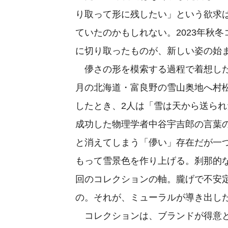
り取って形に残したい」という欲求
ていたのかもしれない。2023年秋
に切り取ったものが、新しい姿の始
儚さの形を模索する過程で着想した
月の北海道・富良野の雪山奥地へ村
したとき、2人は「雪は天から送ら
成功した物理学者中谷宇吉郎の言葉
と消えてしまう「儚い」存在だが一
もって雪景色を作り上げる。刹那的
回のコレクションの軸。朧げで不安
の。それが、ミューラルが導き出し
コレクションは、ブランドが得意と