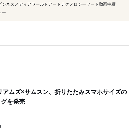
#ジミー チュウ
ビジネス
メディア
ワールド
アート
テクノロジー
フード
動画
中継
ャー
リアムズ×サムスン、折りたたみスマホサイズの
ッグを発売
6