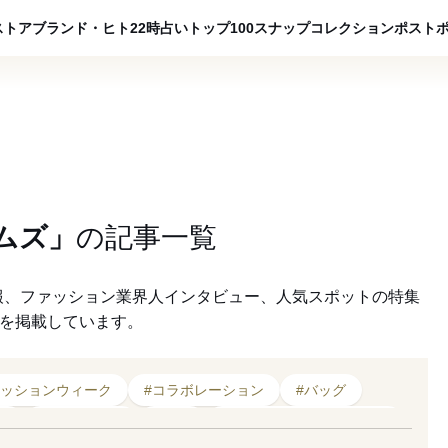
ADVERTISING
ストア
ブランド・ヒト
22時占い
トップ100
スナップ
コレクション
ポスト
ムズ」
の
記事一覧
報、ファッション業界人インタビュー、人気スポットの特集
クを掲載しています。
ァッションウィーク
#コラボレーション
#バッグ
売
#2020年秋冬
#新作
#アシュリー ウィリアムズ