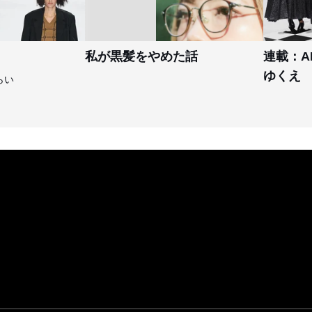
私が黒髪をやめた話
連載：A
ゆくえ
らい