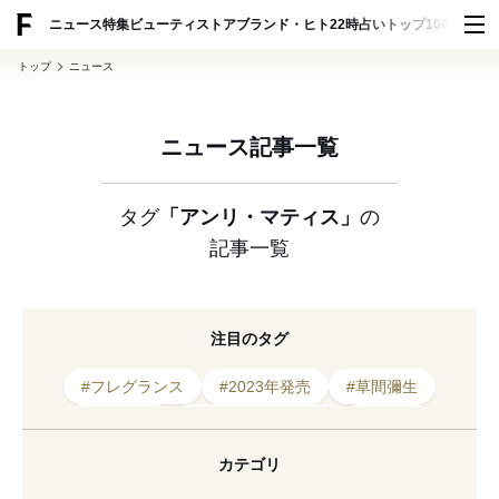
ADVERTISING
ニュース
特集
ビューティ
ストア
ブランド・ヒト
22時占い
トップ100
スナッ
トップ
ニュース
ニュース記事一覧
タグ
「アンリ・マティス」
の
記事一覧
注目のタグ
#フレグランス
#2023年発売
#草間彌生
#杉本博司
#アンリ・マティス
#ゲラン
#ポーラ美術館
#ヴォルフガング・ティルマンス
カテゴリ
#アート
#美術館
#現代アート
#香水