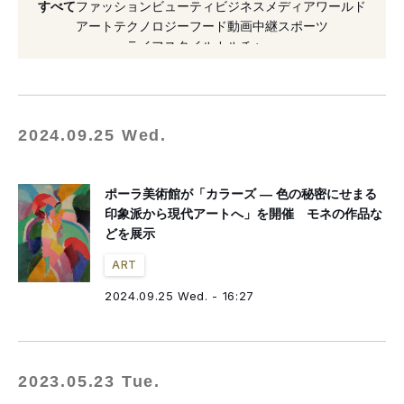
すべて
ファッション
ビューティ
ビジネス
メディア
ワールド
#限定発売
#コラボレーション
#モネ
アート
テクノロジー
フード
動画
中継
スポーツ
ライフスタイル
カルチャー
#2023年開催
#2024年開催
#展覧会
#東京都美術館
#工藤司
2024.09.25 Wed.
ポーラ美術館が「カラーズ ― 色の秘密にせまる
印象派から現代アートへ」を開催 モネの作品な
どを展示
ART
2024.09.25 Wed. - 16:27
2023.05.23 Tue.