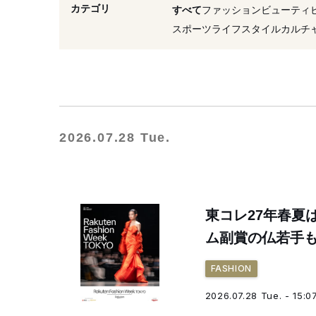
#ファッションウィーク
カテゴリ
すべて
ファッション
ビューティ
#ファッション
#楽天フ
スポーツ
ライフスタイル
カルチ
#ランウェイショー
#20
2026.07.28 Tue.
東コレ27年春夏
ム副賞の仏若手
FASHION
2026.07.28 Tue. - 15:0