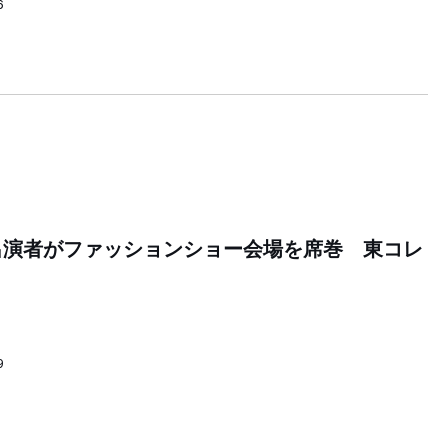
6
出演者がファッションショー会場を席巻 東コレ
9