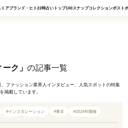
ADVERTISING
ストア
ブランド・ヒト
22時占い
トップ100
スナップ
コレクション
ポスト
ィーク」
の
記事一覧
報、ファッション業界人インタビュー、人気スポットの特集
クを掲載しています。
#インスタレーション
#東京
#2024年開催
ク推進機構
#アーカイヴ
#東京ファッションウィーク