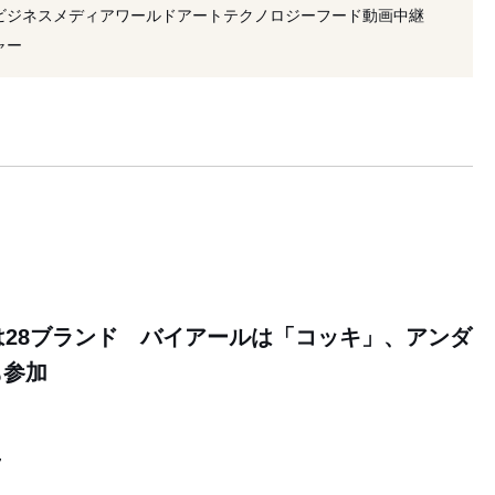
#東京コレクション
#東コレ22年春夏
#東コレ
ビジネス
メディア
ワールド
アート
テクノロジー
フード
動画
中継
ァッション
#ランウェイ
#ファッションショー
ャー
23年春夏
#ファッションウィーク22年春夏
#SDGs
は28ブランド バイアールは「コッキ」、アンダ
も参加
7