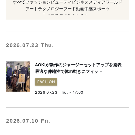
すべて
ファッション
ビューティ
ビジネス
メディア
ワールド
#代表取締役社長
#東京オリンピック
アート
テクノロジー
フード
動画
中継
スポーツ
ライフスタイル
カルチャー
#パラリンピック
#スーツ
#AOKI
#2021年発売
2026.07.23 Thu.
AOKIが新作のジャージーセットアップを発表
最適な伸縮性で体の動きにフィット
FASHION
2026.07.23 Thu. - 17:00
2026.07.10 Fri.