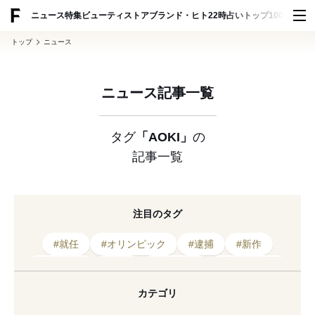
ADVERTISING
ニュース
特集
ビューティ
ストア
ブランド・ヒト
22時占い
トップ100
スナッ
トップ
ニュース
ニュース記事一覧
タグ
「AOKI」
の
記事一覧
注目のタグ
#就任
#オリンピック
#逮捕
#新作
#東京五輪
#社長
#パジャマ
#2026年発表
#2022年発表
#セットアップ
#東京2020
カテゴリ
#紳士服
#パジャマスーツ
#人事