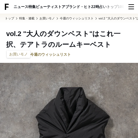
ADVERTISING
ニュース
特集
ビューティ
ストア
ブランド・ヒト
22時占い
トップ100
スナッ
トップ
特集・連載
お買いモノ
今週のウィッシュリスト
vol.2 "大人のダウンベ
vol.2 "大人のダウンベスト"はこれ一
択、テアトラのルームキーベスト
お買いモノ
今週のウィッシュリスト