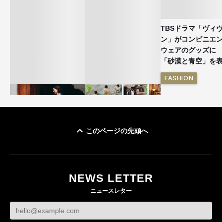
TBSドラマ「ヴィ
ン」がコンビニエ
ウェアのグッズ
「砂漠と青空」を
FASHION
このページの先頭へ
ユニクロ × コントワ
イケアが「都市部で暮
ー・デ・コトニエ新
らす若い世代」に向け
作 コーデュロイジャ
た新作を発売 全13型
NEWS LETTER
ケットなど7型を発売
をラインナップ
ニュースレター
FASHION
LIFESTYLE