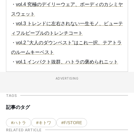
・
vol.4 究極のデイリーウェア、ボーディのカシミヤ
スウェット
・
vol.3 トレンドに左右されない一生モノ、ビューテ
ィフルピープルのトレンチコート
・
vol.2 "大人のダウンベスト"はこれ一択、テアトラ
のルームキーベスト
・
vol.1 インパクト抜群、ハトラの褒められニット
ADVERTISING
TAGS
記事のタグ
#ハトラ
#キトワ
#F/STORE
RELATED ARTICLE