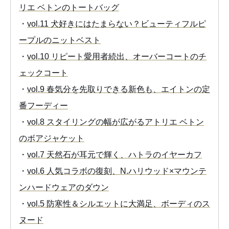
リエ ベトンのトートバッグ
・
vol.11 犬好きにはたまらない？ビューティフルピ
ープルのニットベスト
・
vol.10 リピート愛用者続出、オーバーコートのチ
ェックコート
・
vol.9 春気分を先取りできる新色も、エイトンの定
番フーディー
・
vol.8 スタイリングの幅が広がるアトリエ ベトン
のボアジャケット
・
vol.7 天然石が耳元で輝く、ハトラのイヤーカフ
・
vol.6 人気コラボの復刻、N.ハリウッド×マウンテ
ンハードウェアのダウン
・
vol.5 防寒性＆シルエットに大満足、ボーディのス
ヌード