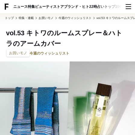
ADVERTISING
ニュース
特集
ビューティ
ストア
ブランド・ヒト
22時占い
トップ100
スナッ
トップ
特集・連載
お買いモノ
今週のウィッシュリスト
vol.53 キトワのルーム
vol.53 キトワのルームスプレー＆ハト
ラのアームカバー
お買いモノ
今週のウィッシュリスト