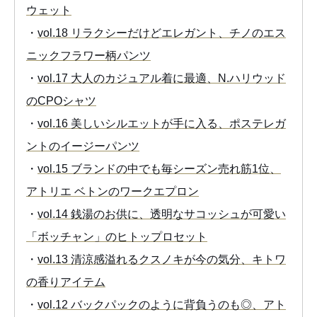
ウェット
・
vol.18 リラクシーだけどエレガント、チノのエス
ニックフラワー柄パンツ
・
vol.17 大人のカジュアル着に最適、N.ハリウッド
のCPOシャツ
・
vol.16 美しいシルエットが手に入る、ポステレガ
ントのイージーパンツ
・
vol.15 ブランドの中でも毎シーズン売れ筋1位、
アトリエ ベトンのワークエプロン
・
vol.14 銭湯のお供に、透明なサコッシュが可愛い
「ボッチャン」のヒトップロセット
・
vol.13 清涼感溢れるクスノキが今の気分、キトワ
の香りアイテム
・
vol.12 バックパックのように背負うのも◎、アト