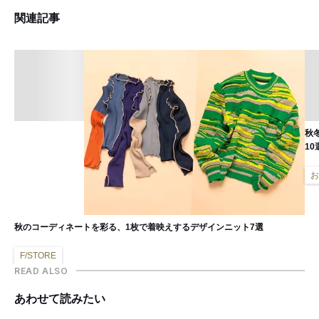
関連記事
秋
10
お
秋のコーディネートを彩る、1枚で着映えするデザインニット7選
F/STORE
READ ALSO
あわせて読みたい