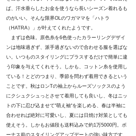
ば、汗水垂らしたお金を使うなら長いシーズン着れるも
のがいい。そんな限界OLのワガママを「ハトラ
（HATRA）」が叶えてくれたようです。
まずは色味。原色糸を6色使ったカラーリングデザイ
ンは地味過ぎず、派手過ぎないので合わせる服を選ばな
い。いつものスタイリングにプラスするだけで簡単に違
う印象を与えてくれそう。しかも、コットン糸を使用し
ている！とどのつまり、季節を問わず着用できるという
ことです。秋はロンTの袖上からルーズソックスのよう
にクシュクシュっとさせて着用しても良いし、冬はニッ
トの下に忍び込ませて“萌え袖“を楽しめる、春は半袖に
合わせれば絶対に可愛いし、夏には日焼け対策としても
使えそう。しかもお値段も送料込みで約1万5000円。ボ
ーナス前のスタイリングアップデートの強い味方です、