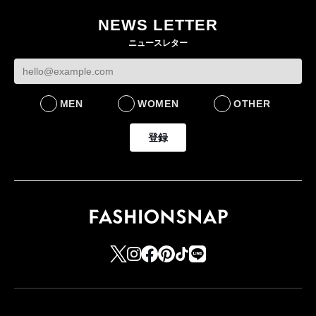
ー・デ・コトニエ新
らす若い世代」に向け
作 コーデュロイジャ
た新作を発売 全13型
NEWS LETTER
ケットなど7型を発売
をラインナップ
ニュースレター
FASHION
LIFESTYLE
MEN
WOMEN
OTHER
登録