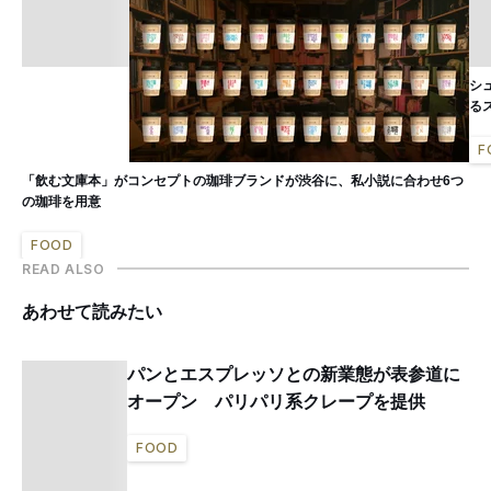
シ
る
F
「飲む文庫本」がコンセプトの珈琲ブランドが渋谷に、私小説に合わせ6つ
の珈琲を用意
FOOD
READ ALSO
あわせて読みたい
パンとエスプレッソとの新業態が表参道に
オープン パリパリ系クレープを提供
FOOD