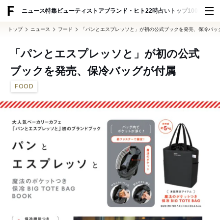
ADVERTISING
ニュース
特集
ビューティ
ストア
ブランド・ヒト
22時占い
トップ100
スナッ
トップ
ニュース
フード
「パンとエスプレッソと」が初の公式ブックを発売、保冷バッ
「パンとエスプレッソと」が初の公式
ブックを発売、保冷バッグが付属
FOOD