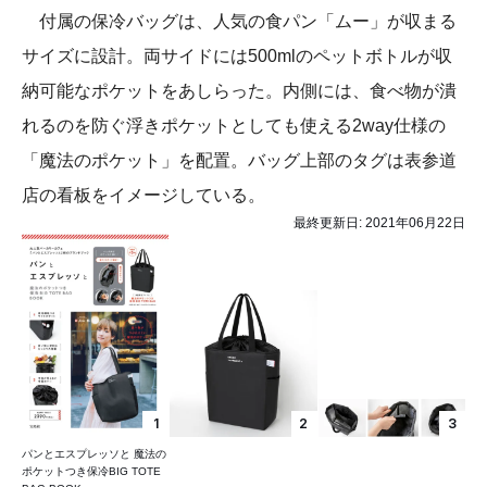
付属の保冷バッグは、人気の食パン「ムー」が収まる
サイズに設計。両サイドには500mlのペットボトルが収
納可能なポケットをあしらった。内側には、食べ物が潰
れるのを防ぐ浮きポケットとしても使える2way仕様の
「魔法のポケット」を配置。バッグ上部のタグは表参道
店の看板をイメージしている。
最終更新日:
2021年06月22日
1
2
3
パンとエスプレッソと 魔法の
ポケットつき保冷BIG TOTE