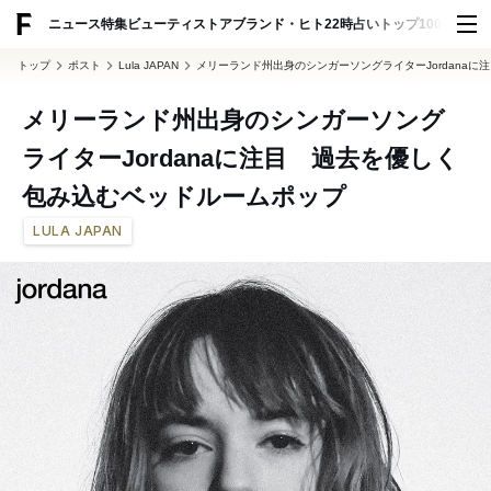
ADVERTISING
ニュース
特集
ビューティ
ストア
ブランド・ヒト
22時占い
トップ100
スナッ
トップ
ポスト
Lula JAPAN
メリーランド州出身のシンガーソングライターJordana
メリーランド州出身のシンガーソング
ライターJordanaに注目 過去を優しく
包み込むベッドルームポップ
LULA JAPAN