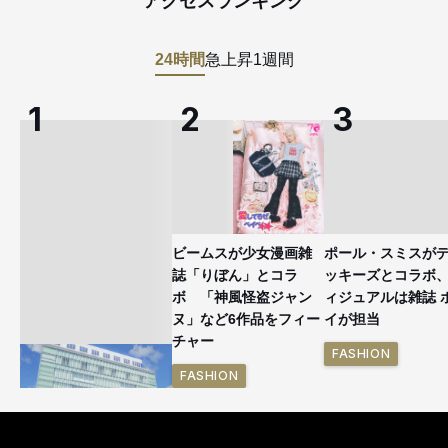
アクセスランキング
24時間
急上昇
1週間
ビームスが少女漫画雑
ポール・スミスが
誌「りぼん」とコラ
ッキーズとコラボ
ボ 「神風怪盗ジャン
ィジュアルは雑誌 
ヌ」など6作品をフィー
イが担当
チャー
FASHION
FASHION