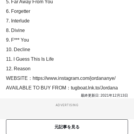
5. Far Away From You
6. Forgetter
7. Interlude
8. Divine
9. F*** You
10. Decline
11. I Guess This Is Life
12. Reason
WEBSITE：https://www.instagram.com/jordananye/
AVAILABLE TO BUY FROM：tugboat.lnk.to/Jordana
最終更新日:
2021年12月13日
ADVERTISING
元記事を見る