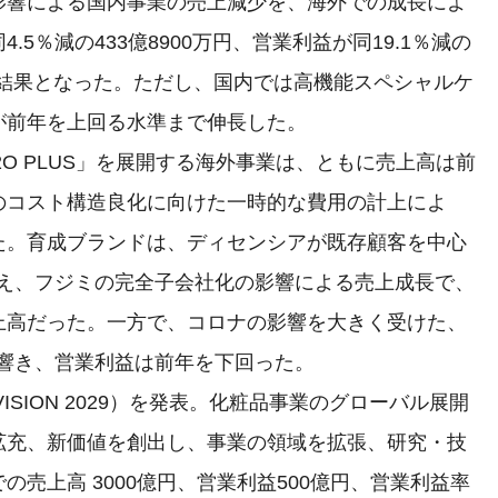
影響による国内事業の売上減少を、海外での成長によ
5％減の433億8900万円、営業利益が同19.1％減の
回る結果となった。ただし、国内では高機能スペシャルケ
が前年を上回る水準まで伸長した。
H2O PLUS」を展開する海外事業は、ともに売上高は前
のコスト構造良化に向けた一時的な費用の計上によ
た。育成ブランドは、ディセンシアが既存顧客を中心
加え、フジミの完全子会社化の影響による売上成長で、
上高だった。一方で、コロナの影響を大きく受けた、
が響き、営業利益は前年を下回った。
SION 2029）を発表。化粧品事業のグローバル展開
拡充、新価値を創出し、事業の領域を拡張、研究・技
売上高 3000億円、営業利益500億円、営業利益率