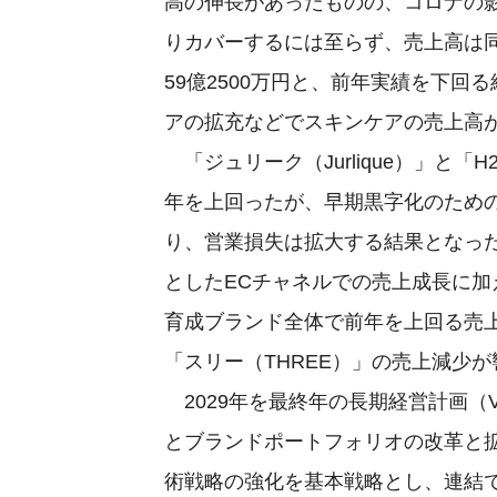
高の伸長があったものの、コロナの
りカバーするには至らず、売上高は同4.
59億2500万円と、前年実績を下
アの拡充などでスキンケアの売上高
「ジュリーク（Jurlique）」と「
年を上回ったが、早期黒字化のため
り、営業損失は拡大する結果となっ
としたECチャネルでの売上成長に
育成ブランド全体で前年を上回る売
「スリー（THREE）」の売上減少
2029年を最終年の長期経営計画（VI
とブランドポートフォリオの改革と
術戦略の強化を基本戦略とし、連結での