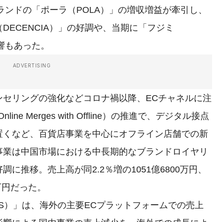
ブランドの「ポーラ（POLA）」の増収増益が牽引し、
DECENCIA）」の好調や、当期に「フジミ
影響もあった。
ADVERTISING
セリングの強化などコロナ禍以降、ECチャネルに注
e Merges with Offline）の推進で、デジタル接点
置くなど、百貨店事業を中心にオフライン店舗での新
事業は中国市場における中長期的なブランドロイヤリ
に推移。売上高が同2.2％増の1051億6800万円、
0万円だった。
S）」は、海外の主要ECプラットフォームでの売上