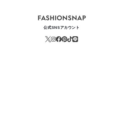
公式SNSアカウント
レアル2021年通期は“歴史的業績” すべての事業部がコロナ以前の201
EAUTY