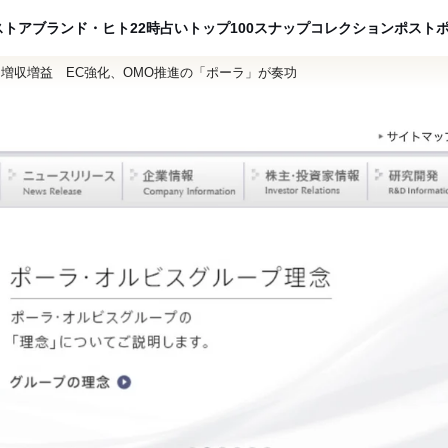
ADVERTISING
ストア
ブランド・ヒト
22時占い
トップ100
スナップ
コレクション
ポスト
期は増収増益 EC強化、OMO推進の「ポーラ」が奏功