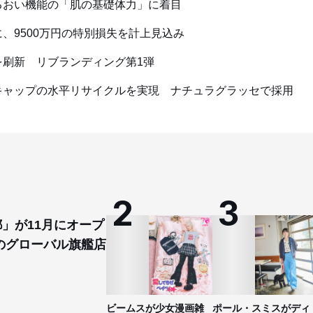
るおい機能の「肌の基礎体力」に着目
、9500万円の特別損失を計上見込み
刷新 リブランディング第1弾
キャップの水平リサイクルを実現 ナチュラグラッセで採用
都」が11月にオープ
のグローバル旗艦店
ビームスが少女漫画雑
ポール・スミスがディ