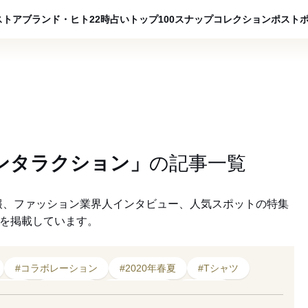
ADVERTISING
ストア
ブランド・ヒト
22時占い
トップ100
スナップ
コレクション
ポスト
ンタラクション」
の
記事一覧
報、ファッション業界人インタビュー、人気スポットの特集
クを掲載しています。
#コラボレーション
#2020年春夏
#Tシャツ
3年発売
#現代美術
#ピカチュウ
#デニム