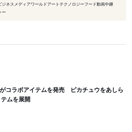
ェット
#アー・ペー・セー
ビジネス
メディア
ワールド
アート
テクノロジー
フード
動画
中継
クション
#JW アンダーソン
ャー
ット ギンザ
#ポップアップ
#ユニセックス
ケモンがコラボアイテムを発売 ピカチュウをあしら
イテムを展開