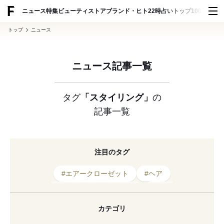
ADVERTISING
ニュース
特集
ビューティ
ストア
ブランド・ヒト
22時占い
トップ100
スナッ
トップ
ニュース
ニュース記事一覧
タグ
「スタイリング」
の
記事一覧
注目のタグ
#エアークローゼット
#ヘア
#パーソナルスタイリング
#香り
#レンタルサービス
#レンタル
#2025年発表
カテゴリ
#期間限定
#コーディネート
#2025年発売