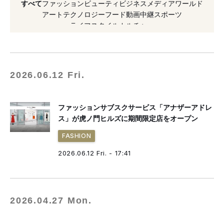
すべて
ファッション
ビューティ
ビジネス
メディア
ワールド
#メンズ
#スタイリング
#新作
#美容室
アート
テクノロジー
フード
動画
中継
スポーツ
ライフスタイル
カルチャー
#コレド日本橋
#シャンプー
#トリートメント
#ファッション
#ヘアケア
#ヘアサロン
2026.06.12 Fri.
ファッションサブスクサービス「アナザーアドレ
ス」が虎ノ門ヒルズに期間限定店をオープン
FASHION
2026.06.12 Fri. - 17:41
2026.04.27 Mon.