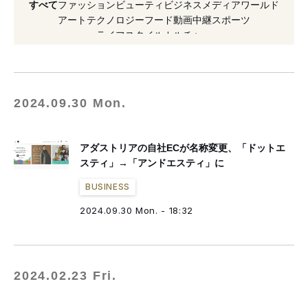
すべて
ファッション
ビューティ
ビジネス
メディア
ワールド
#芸能人
#フォーエバー 21
#ドットエスティ
アート
テクノロジー
フード
動画
中継
スポーツ
ライフスタイル
カルチャー
#OMO
#ニコアンド
#ドットエスティストア
#2024年オープン
#2024年発表
2024.09.30 Mon.
アダストリアの自社ECが名称変更、「ドットエ
スティ」→「アンドエスティ」に
BUSINESS
2024.09.30 Mon. - 18:32
2024.02.23 Fri.