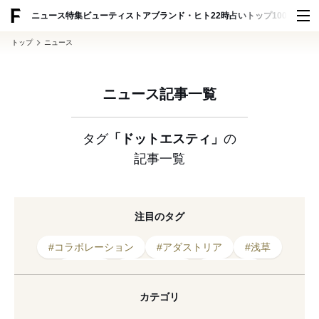
ADVERTISING
ニュース
特集
ビューティ
ストア
ブランド・ヒト
22時占い
トップ100
スナッ
トップ
ニュース
ニュース記事一覧
タグ
「ドットエスティ」
の
記事一覧
注目のタグ
#コラボレーション
#アダストリア
#浅草
#木村治
#2023年発表
#サンリオ
#不正アクセス
#2022年発売
#二宮和也
カテゴリ
#2022年発表
#東京
#2023年発売