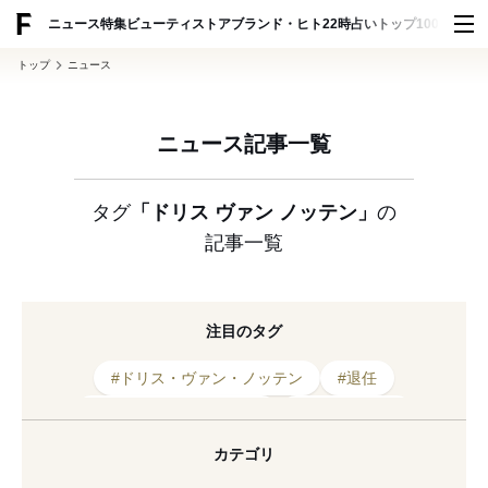
ADVERTISING
ニュース
特集
ビューティ
ストア
ブランド・ヒト
22時占い
トップ100
スナッ
トップ
ニュース
ニュース記事一覧
タグ
「ドリス ヴァン ノッテン」
の
記事一覧
注目のタグ
#ドリス・ヴァン・ノッテン
#退任
#ドリス ヴァン ノッテン
#ポップアップ
#調香師
#ベルギー
#オードパルファム
カテゴリ
#リップ
#フレグランス
#ローション