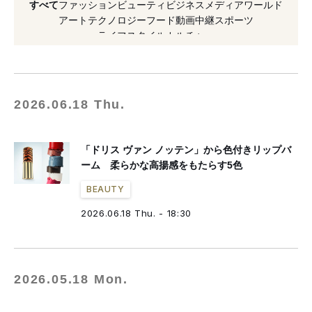
すべて
ファッション
ビューティ
ビジネス
メディア
ワールド
#香り
#リップバーム
#新作
#デザイナー
アート
テクノロジー
フード
動画
中継
スポーツ
ライフスタイル
カルチャー
#リップスティック
#クリエイティブディレクター
#リフィル
#2025年発売
#青山
#2024年発表
2026.06.18 Thu.
「ドリス ヴァン ノッテン」から色付きリップバ
ーム 柔らかな高揚感をもたらす5色
BEAUTY
2026.06.18 Thu. - 18:30
2026.05.18 Mon.