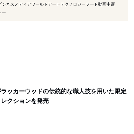
創業者
#コレクション
#職人
#日本
ビジネス
メディア
ワールド
アート
テクノロジー
フード
動画
中継
#買収
ャー
がラッカーウッドの伝統的な職人技を用いた限定
コレクションを発売