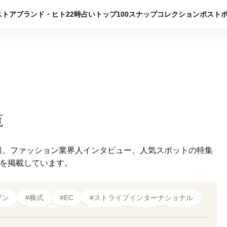
ADVERTISING
ストア
ブランド・ヒト
22時占い
トップ100
スナップ
コレクション
ポスト
覧
報、ファッション業界人インタビュー、人気スポットの特集
クを掲載しています。
プン
#株式
#EC
#ストライプインターナショナル
#タイ
#ASEAN
#ファッション
#出店
#原宿