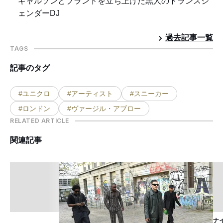
ギャルソンとブランドを立ち上げた黒人のトランスジ
ェンダーDJ
過去記事一覧
TAGS
記事のタグ
#ユニクロ
#アーティスト
#スニーカー
#ロンドン
#ヴァージル・アブロー
RELATED ARTICLE
関連記事
ナ