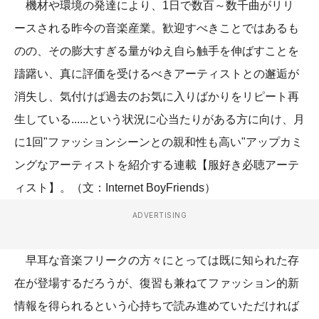
機材や環境の発達により、1日で数百～数千曲がリリ
ースされる昨今の音楽産業。歓迎すべきことではあるも
のの、その膨大すぎる量がゆえ自ら触手を伸ばすことを
躊躇い、真に評価を受けるべきアーティストとの邂逅が
消失し、気付けば過去のお気に入りばかりをリピート再
生している......という状況に心当たりがある方に向け、月
に1回"ファッションシーンとの親和性も高い"アップカミ
ングなアーティストを紹介する連載【服好き必聴アーテ
ィスト】。（文：Internet BoyFriends）
ADVERTISING
早耳な音楽フリークの方々にとっては既に知られた存
在が登場するだろうが、復習も兼ねてファッション的新
情報を得られるという心持ちで読み進めていただければ