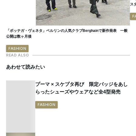
ス
F
「ボッテガ・ヴェネタ」ベルリンの人気クラブBerghainで新作発表 一般
公開は数ヶ月後
FASHION
READ ALSO
あわせて読みたい
プーマ × スケプタ再び 限定バッジをあし
らったシューズやウェアなど全4型発売
FASHION