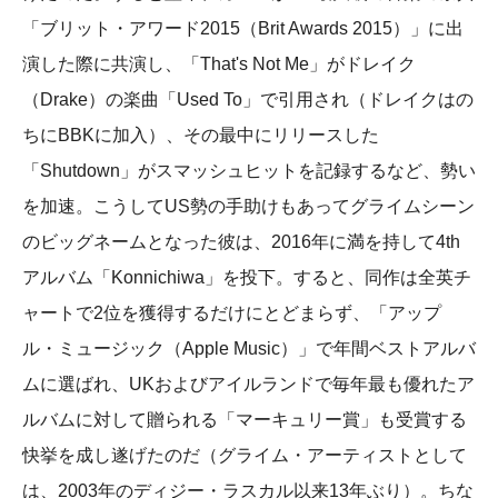
「ブリット・アワード2015（Brit Awards 2015）」に出
演した際に共演し、「That's Not Me」がドレイク
（Drake）の楽曲「Used To」で引用され（ドレイクはの
ちにBBKに加入）、その最中にリリースした
「Shutdown」がスマッシュヒットを記録するなど、勢い
を加速。こうしてUS勢の手助けもあってグライムシーン
のビッグネームとなった彼は、2016年に満を持して4th
アルバム「Konnichiwa」を投下。すると、同作は全英チ
ャートで2位を獲得するだけにとどまらず、「アップ
ル・ミュージック（Apple Music）」で年間ベストアルバ
ムに選ばれ、UKおよびアイルランドで毎年最も優れたア
ルバムに対して贈られる「マーキュリー賞」も受賞する
快挙を成し遂げたのだ（グライム・アーティストとして
は、2003年のディジー・ラスカル以来13年ぶり）。ちな