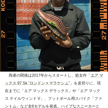
両者の関係は2017年からスタートし、処女作「
エア マ
ックス 97 Sk "ロンドン × マラケシュ"
」を皮切りに、現
在までに「エア マックス デラックス」や「エア マック
ス テイルウィンド V」、フットボール用スパイク「ファ
ントム」など全6モデルを発表。ハイプなスニーカーと