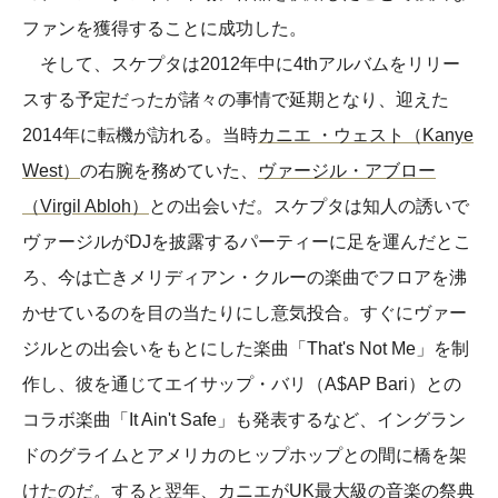
ファンを獲得することに成功した。
そして、スケプタは2012年中に4thアルバムをリリー
スする予定だったが諸々の事情で延期となり、迎えた
2014年に転機が訪れる。当時
カニエ ・ウェスト（Kanye
West）
の右腕を務めていた、
ヴァージル・アブロー
（Virgil Abloh）
との出会いだ。スケプタは知人の誘いで
ヴァージルがDJを披露するパーティーに足を運んだとこ
ろ、今は亡きメリディアン・クルーの楽曲でフロアを沸
かせているのを目の当たりにし意気投合。すぐにヴァー
ジルとの出会いをもとにした楽曲「That's Not Me」を制
作し、彼を通じてエイサップ・バリ（A$AP Bari）との
コラボ楽曲「It Ain't Safe」も発表するなど、イングラン
ドのグライムとアメリカのヒップホップとの間に橋を架
けたのだ。すると翌年、カニエがUK最大級の音楽の祭典