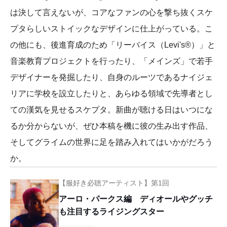
は決して言えないが、コアなファンの心を撃ち抜くスケ
プタらしいストイックなデザインに仕上がっている。こ
の他にも、後進育成のため「リーバイス（Levi's®）」と
音楽教育プロジェクトを行ったり、「メインズ」で若手
デザイナーを発掘したり、自身のルーツであるナイジェ
リアに学校を設立したりと、あらゆる領域で先導者とし
ての漢気を見せるスケプタ。新曲が聴ける日はいつにな
るか分からないが、ぜひ本稿を機に彼の生み出す作品、
そしてグライムの世界に足を踏み入れてはいかがだろう
か。
【服好き必聴アーティスト】第1回
アーロ・パークス編 ディオールやグッチ
も注目するライジングスター