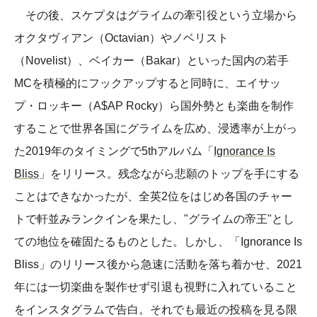
その後、スケプタはグライムの牽引役という立場から
オクタヴィアン（Octavian）やノベリスト
（Novelist）、ベイカー（Bakar）といった国内の若手
MCを積極的にフックアップすると同時に、エイサッ
プ・ロッキー（A$AP Rocky）ら国外勢とも楽曲を制作
することで世界各国にグライムを広め、浸透率が上がっ
た2019年のタイミングで5thアルバム「
Ignorance Is
Bliss
」をリリース。残念ながら悲願のトップを手にする
ことはできなかったが、全英2位をはじめ各国のチャー
トで軒並みランクインを果たし、"グライムの帝王"とし
ての地位を確固たるものとした。しかし、「Ignorance Is
Bliss」のリリース後から急速に活動を落ち着かせ、2021
年には一切楽曲を製作せず引退も視野に入れていること
をインスタグラムで告白。それでも最近の投稿を見る限