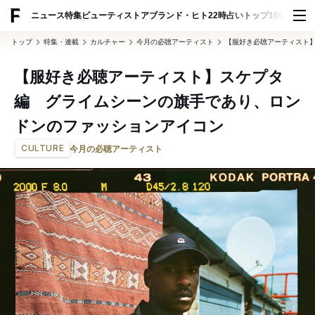
ADVERTISING
ニュース
特集
ビューティ
ストア
ブランド・ヒト
22時占い
トップ100
スナッ
トップ
特集・連載
カルチャー
今月の必聴アーティスト
【服好き必聴アーティスト
【服好き必聴アーティスト】スケプタ
編 グライムシーンの旗手であり、ロン
ドンのファッションアイコン
CULTURE
今月の必聴アーティスト