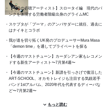
【今月の必聴アーティスト】スロータイ編 現代のパ
ンクを体現する労働者階級出身のグライムMC
スケプタが「プーマ」のアンバサダーに就任、過去に
はナイキとコラボ
我が道を切り拓くUK発のプロデューサーMura Masa
「demon time」を通してプライベートを探る
【今週のマストチューン】カーダシアン家もレコメン
ドする新生アーティスト〜7月第4週〜
【今週のマストチューン】新譜を引っさげで復活した
ART-SCHOOL、オカモトレイジも注目する気鋭若手
バンド1stアルバム、2020年代を代表するディーバな
ど〜7月第2週〜
もっと読む