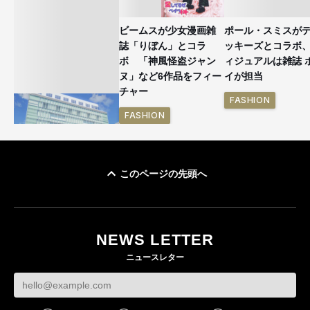
ビームスが少女漫画雑
ポール・スミスが
誌「りぼん」とコラ
ッキーズとコラボ
ボ 「神風怪盗ジャン
ィジュアルは雑誌 
ヌ」など6作品をフィー
イが担当
チャー
FASHION
FASHION
このページの先頭へ
「ユニクロ 京都」が11
月にオープン 国内5店
目のグローバル旗艦店
NEWS LETTER
FASHION
ニュースレター