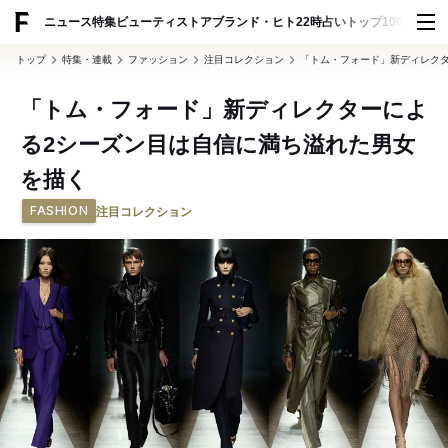
ADVERTISING
ニュース
特集
ビューティ
ストア
ブランド・ヒト
22時占い
トップ100
スナッ
トップ
特集・連載
ファッション
注目コレクション
「トム・フォード」新ディレク
「トム・フォード」新ディレクターによ
る2シーズン目は自信に満ち溢れた男女
を描く
FASHION
注目コレクション