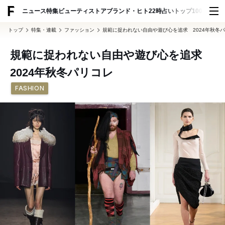
ADVERTISING
ニュース
特集
ビューティ
ストア
ブランド・ヒト
22時占い
トップ100
スナッ
トップ
特集・連載
ファッション
規範に捉われない自由や遊び心を追求 2024年秋冬
規範に捉われない自由や遊び心を追求
2024年秋冬パリコレ
FASHION