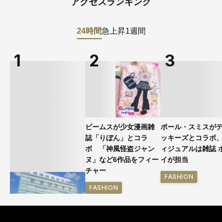
アクセスランキング
24時間
急上昇
1週間
ビームスが少女漫画雑
ポール・スミスが
誌「りぼん」とコラ
ッキーズとコラボ
ボ 「神風怪盗ジャン
ィジュアルは雑誌 
ヌ」など6作品をフィー
イが担当
チャー
FASHION
FASHION