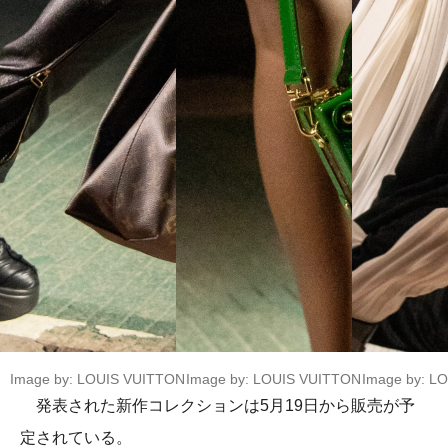
Image by: LOUIS VUITTON
Image by: LOUIS VUITTON
Image by: L
発表された新作コレクションは5月19日から販売が予
定されている。