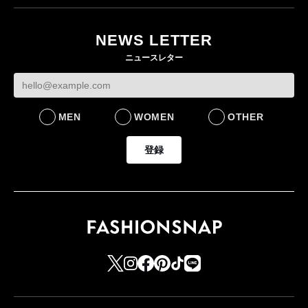
ユニクロ × コントワ
月にオープン 国内5店
ゴールドウイン、2
ー・デ・コトニエ新
目のグローバル旗艦店
4〜6月期の営業利
作 コーデュロイジャ
82%減 ザ・ノー
NEWS LETTER
FASHION
ケットなど7型を発売
フェイスで卸が苦
ニュースレター
FASHION
BUSINESS
MEN
WOMEN
OTHER
登録