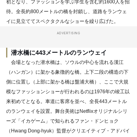
初となり、ファッションを学ぶ学生を含む約1600人を招
待。全長約800メートルの橋を封鎖し、道路をランウェ
イに見立ててスペクタクルなショーを繰り広げた。
ADVERTISING
潜水橋に443メートルのランウェイ
会場となった潜水橋は、ソウルの中心を流れる漢江
（ハンガン）に架かる象徴的な橋。上下二段の構造の下
側に位置し（上部に架かる橋は盤浦大橋）、ここで大規
模なファッションショーが行われるのは1976年の竣工以
来初めてとなる。車道に客席を並べ、全長443メートル
のランウェイを設置。舞台美術はNetflixオリジナルシリ
ーズ「イカゲーム」で知られるファン・ドンヒョク
（Hwang Dong-hyuk）監督がクリエイティブ・アドバイ