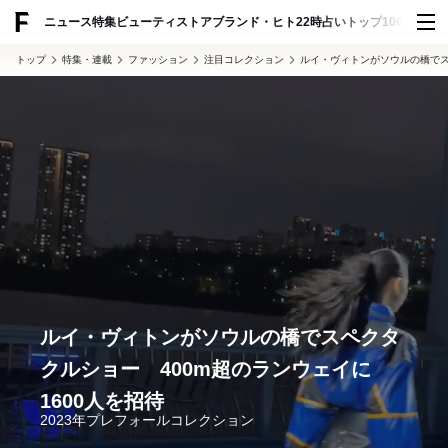
ADVERTISING
ニュース
特集
ビューティ
ストア
ブランド・ヒト
22時占い
トップ100
スナッ
トップ
特集・連載
ファッション
注目コレクション
ルイ・ヴィトンがソウルの橋でス
ルイ・ヴィトンがソウルの橋でスペクタ
クルショー 400m超のランウェイに
1600人を招待
2023年プレフォールコレクション