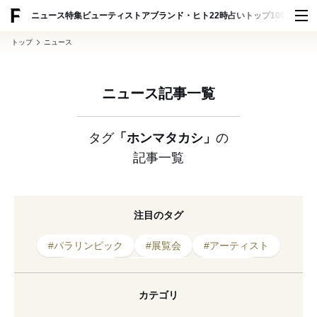
ADVERTISING
ニュース
特集
ビューティ
ストア
ブランド・ヒト
22時占い
トップ100
スナッ
トップ
ニュース
ニュース記事一覧
タグ
「ホンマタカシ」
の
記事一覧
注目のタグ
#パラリンピック
#展覧会
#アーティスト
#川内倫子
#東京2020
#木村和平
#2020年開催
#ホンマタカシ
#森山大道
カテゴリ
#東京都現代美術館
#写真展
#写真