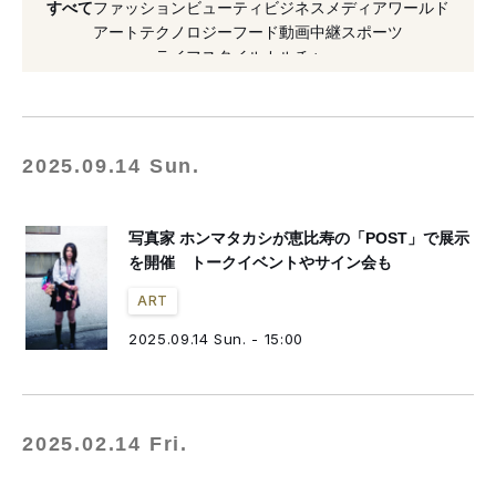
すべて
ファッション
ビューティ
ビジネス
メディア
ワールド
#イベント
#写真集
#宇多田ヒカル
アート
テクノロジー
フード
動画
中継
スポーツ
ライフスタイル
カルチャー
#オリンピック
#鈴木親
#蜷川実花
#写真家
#浦沢直樹
2025.09.14 Sun.
写真家 ホンマタカシが恵比寿の「POST」で展示
を開催 トークイベントやサイン会も
ART
2025.09.14 Sun. - 15:00
2025.02.14 Fri.