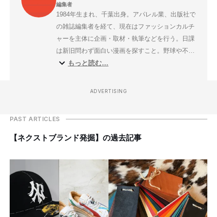
編集者
1984年生まれ、千葉出身。アパレル業、出版社で
の雑誌編集者を経て、現在はファッションカルチ
ャーを主体に企画・取材・執筆などを行う。日課
は新旧問わず面白い漫画を探すこと。野球や不
もっと読む…
良、アングラをテーマに描かれた作品を好む一方
で、とにかく可愛いを先行させた絵柄買いも横
行。サッカーは苦手です。
ADVERTISING
PAST ARTICLES
【ネクストブランド発掘】の過去記事