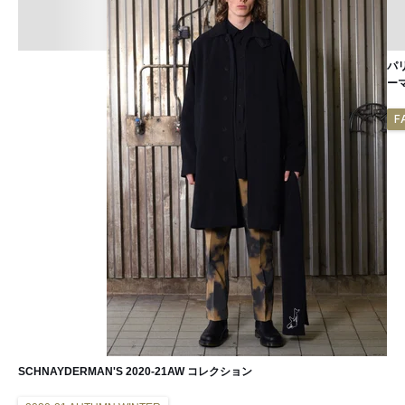
パ
ー
F
SCHNAYDERMAN'S 2020-21AW コレクション