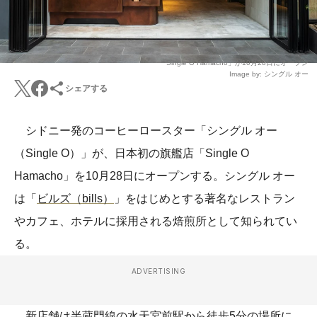
「Single O Hamacho」が10月28日にオープン
Image by: シングル オー
シェアする
シドニー発のコーヒーロースター「シングル オー
（Single O）」が、日本初の旗艦店「Single O
Hamacho」を10月28日にオープンする。シングル オー
は「
ビルズ（bills）
」をはじめとする著名なレストラン
やカフェ、ホテルに採用される焙煎所として知られてい
る。
ADVERTISING
新店舗は半蔵門線の水天宮前駅から徒歩5分の場所に