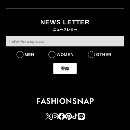
ユニクロ × コントワ
月にオープン 国内5店
ゴールドウイン、2
ー・デ・コトニエ新
目のグローバル旗艦店
4〜6月期の営業利
作 コーデュロイジャ
82%減 ザ・ノー
NEWS LETTER
FASHION
ケットなど7型を発売
フェイスで卸が苦
ニュースレター
FASHION
BUSINESS
MEN
WOMEN
OTHER
登録