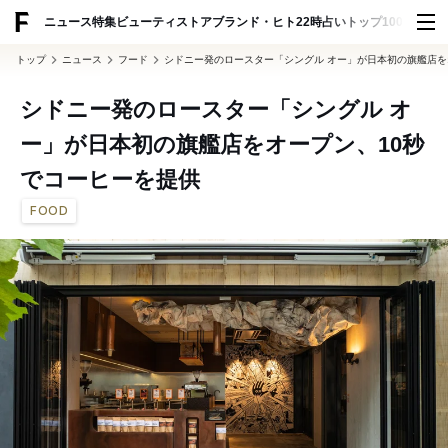
ADVERTISING
ニュース
特集
ビューティ
ストア
ブランド・ヒト
22時占い
トップ100
スナッ
トップ
ニュース
フード
シドニー発のロースター「シングル オー」が日本初の旗艦店を
シドニー発のロースター「シングル オ
ー」が日本初の旗艦店をオープン、10秒
でコーヒーを提供
FOOD