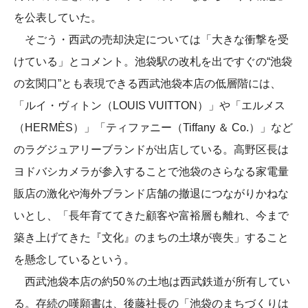
を公表していた。
そごう・西武の売却決定については「大きな衝撃を受
けている」とコメント。池袋駅の改札を出ですぐの“池袋
の玄関口”とも表現できる西武池袋本店の低層階には、
「ルイ・ヴィトン（LOUIS VUITTON）」や「エルメス
（HERMÈS）」「ティファニー（Tiffany ＆ Co.）」など
のラグジュアリーブランドが出店している。高野区長は
ヨドバシカメラが参入することで池袋のさらなる家電量
販店の激化や海外ブランド店舗の撤退につながりかねな
いとし、「長年育ててきた顧客や富裕層も離れ、今まで
築き上げてきた『文化』のまちの土壌が喪失」すること
を懸念しているという。
西武池袋本店の約50％の土地は西武鉄道が所有してい
る。存続の嘆願書は、後藤社長の「池袋のまちづくりは