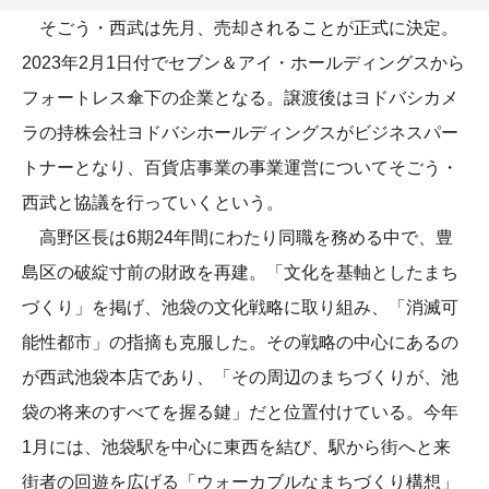
そごう・西武は先月、売却されることが正式に決定。
2023年2月1日付でセブン＆アイ・ホールディングスから
フォートレス傘下の企業となる。譲渡後はヨドバシカメ
ラの持株会社ヨドバシホールディングスがビジネスパー
トナーとなり、百貨店事業の事業運営についてそごう・
西武と協議を行っていくという。
高野区長は6期24年間にわたり同職を務める中で、豊
島区の破綻寸前の財政を再建。「文化を基軸としたまち
づくり」を掲げ、池袋の文化戦略に取り組み、「消滅可
能性都市」の指摘も克服した。その戦略の中心にあるの
が西武池袋本店であり、「その周辺のまちづくりが、池
袋の将来のすべてを握る鍵」だと位置付けている。今年
1月には、池袋駅を中心に東西を結び、駅から街へと来
街者の回遊を広げる「ウォーカブルなまちづくり構想」