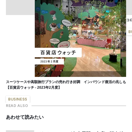
コ
B
スーツケースや高額旅行プランの売れ行き好調 インバウンド復活の兆しも
【百貨店ウォッチ - 2023年2月度】
BUSINESS
READ ALSO
あわせて読みたい