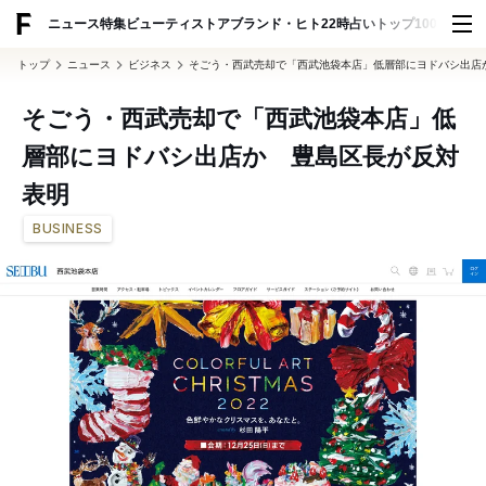
ADVERTISING
ニュース
特集
ビューティ
ストア
ブランド・ヒト
22時占い
トップ100
スナッ
トップ
ニュース
ビジネス
そごう・西武売却で「西武池袋本店」低層部にヨドバシ出店
そごう・西武売却で「西武池袋本店」低
層部にヨドバシ出店か 豊島区長が反対
表明
BUSINESS