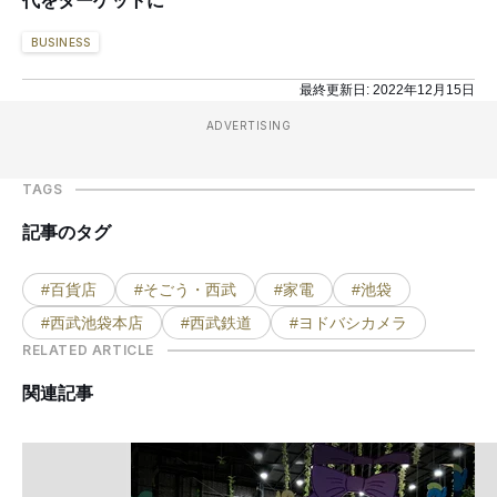
代をターゲットに
BUSINESS
最終更新日:
2022年12月15日
ADVERTISING
TAGS
記事のタグ
#百貨店
#そごう・西武
#家電
#池袋
#西武池袋本店
#西武鉄道
#ヨドバシカメラ
RELATED ARTICLE
関連記事