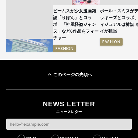
ビームスが少女漫画雑
ポール・スミスが
誌「りぼん」とコラ
ッキーズとコラボ
ボ 「神風怪盗ジャン
ィジュアルは雑誌 
ヌ」など6作品をフィー
イが担当
チャー
FASHION
FASHION
このページの先頭へ
「ユニクロ 京都」が11
月にオープン 国内5店
目のグローバル旗艦店
NEWS LETTER
FASHION
ニュースレター