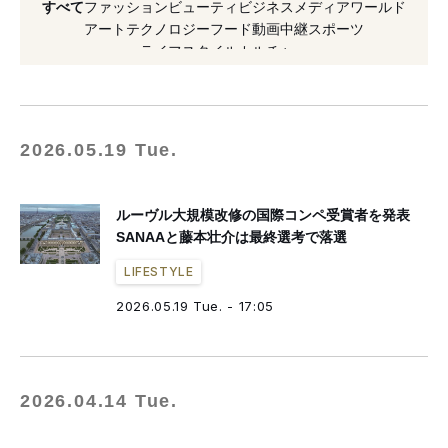
すべて
ファッション
ビューティ
ビジネス
メディア
ワールド
#キャンプファイヤー
#建築
アート
テクノロジー
フード
動画
中継
スポーツ
ライフスタイル
カルチャー
#ショートフィルム
#クラウドファンディング
#2024年開催
#コンペティション
#ポケモン
2026.05.19 Tue.
ルーヴル大規模改修の国際コンペ受賞者を発表
SANAAと藤本壮介は最終選考で落選
LIFESTYLE
2026.05.19 Tue. - 17:05
2026.04.14 Tue.