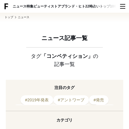
ADVERTISING
ニュース
特集
ビューティ
ストア
ブランド・ヒト
22時占い
トップ100
スナッ
トップ
ニュース
ニュース記事一覧
タグ
「コンペティション」
の
記事一覧
注目のタグ
#2019年発表
#アントワープ
#発売
#ウォルター・ヴァン・ベイレンドンク
#新会社
#デザイナー
#受賞
#Tシャツ
#是枝裕和
カテゴリ
#ユニクロ
#アジア
#グラフィック
#UT